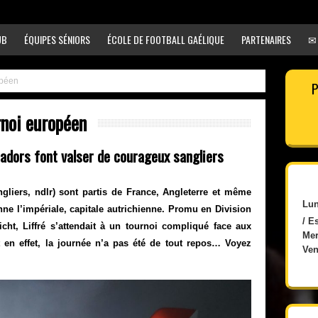
UB
ÉQUIPES SÉNIORS
ÉCOLE DE FOOTBALL GAÉLIQUE
PARTENAIRES
✉
opéen
P
rnoi européen
cadors font valser de courageux sangliers
gliers, ndlr) sont partis de France, Angleterre et même
Lun
e l’impériale, capitale autrichienne. Promu en Division
/ E
icht, Liffré s’attendait à un tournoi compliqué face aux
Mer
 en effet, la journée n’a pas été de tout repos… Voyez
Ven