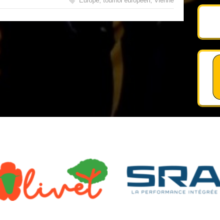
Europe
,
tournoi européen
,
Vienne