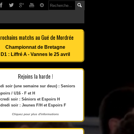
rochains matchs au Gué de Mordrée
Championnat de Bretagne
D1 : Liffré A - Vannes le 25 avril
Rejoins la harde !
di soir (une semaine sur deux) : Seniors
spoirs / U16 - F et H
credi soir : Séniors et Espoirs H
dredi soir : Jeunes F/H et Espoirs F
Cliquez pour plus d'informations