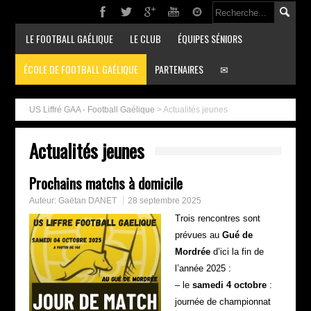
LE FOOTBALL GAÉLIQUE
LE CLUB
ÉQUIPES SÉNIORS
ÉCOLE DE FOOTBALL GAÉLIQUE
PARTENAIRES
✉
US Liffré GAA - Football Gaélique
>
Actualités jeunes
Actualités jeunes
Prochains matchs à domicile
Auteur:
Gaëtan DANET
28 septembre 2025
Trois rencontres sont
prévues au
Gué de
Mordrée
d’ici la fin de
l’année 2025 :
– le
samedi 4 octobre
:
journée de championnat