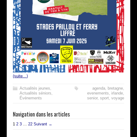
(suite…)
Actualités jeunes
,
agenda
,
bretagne
,
Actualités séniors
,
evenements
,
irlande
,
Événements
senior
,
sport
,
voyage
Navigation dans les articles
1
2
3
…
22
Suivant →