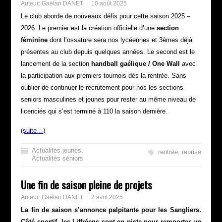
Auteur:
Gaëtan DANET
10 août 2025
Le club aborde de nouveaux défis pour cette saison 2025 –
2026. Le premier est la création officielle d’une
section
féminine
dont l’ossature sera nos lycéennes et 3èmes déjà
présentes au club depuis quelques années. Le second est le
lancement de la section
handball gaélique / One Wall
avec
la participation aux premiers tournois dès la rentrée. Sans
oublier de continuer le recrutement pour nos les sections
seniors masculines et jeunes pour rester au même niveau de
licenciés qui s’est terminé à 110 la saison dernière.
(suite…)
Actualités jeunes
,
rentrée
,
reprise
Actualités séniors
Une fin de saison pleine de projets
Auteur:
Gaëtan DANET
2 avril 2025
La fin de saison s’annonce palpitante pour les Sangliers.
Côté sportif, les Liffréens sont en piste pour remporter un