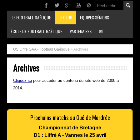
LE FOOTBALL GAÉLIQUE
LE CLUB
ÉQUIPES SÉNIORS
ÉCOLE DE FOOTBALL GAÉLIQUE
PARTENAIRES
✉
US Liffré GAA - Football Gaélique
>
Archives
Archives
Cliquez ici
pour accéder au contenu du site web de 2008 à
2014.
Prochains matchs au Gué de Mordrée
Championnat de Bretagne
D1 : Liffré A - Vannes le 25 avril