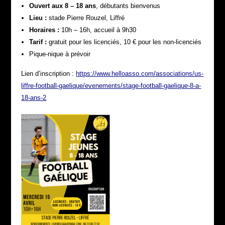
Ouvert aux 8 – 18 ans
, débutants bienvenus
Lieu :
stade Pierre Rouzel, Liffré
Horaires :
10h – 16h, accueil à 9h30
Tarif :
gratuit pour les licenciés, 10 € pour les non-licenciés
Pique-nique à prévoir
Lien d’inscription :
https://www.helloasso.com/associations/us-
liffre-football-gaelique/evenements/stage-football-gaelique-8-a-
18-ans-2