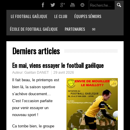
LE FOOTBALL GAÉLIQUE
LE CLUB
ÉQUIPES SÉNIORS
ÉCOLE DE FOOTBALL GAÉLIQUE
PARTENAIRES
✉
Derniers articles
En mai, viens essayer le football gaélique
Auteur:
Gaëtan DANET
29 avril 2026
Il fait beau, le printemps est
bien là, la saison sportive
s’achève doucement…
C’est l’occasion parfaite
pour venir essayer un
nouveau sport !
Ca tombe bien, le groupe