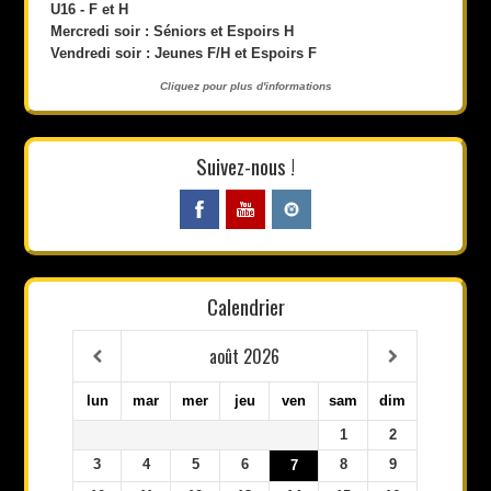
U16 - F et H
Mercredi soir : Séniors et Espoirs H
Vendredi soir : Jeunes F/H et Espoirs F
Cliquez pour plus d'informations
Suivez-nous !
Calendrier
août
2026
lun
mar
mer
jeu
ven
sam
dim
1
2
3
4
5
6
8
9
7