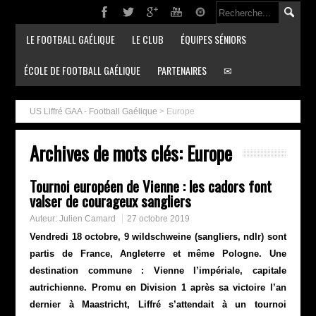
LE FOOTBALL GAÉLIQUE
LE CLUB
ÉQUIPES SÉNIORS
ÉCOLE DE FOOTBALL GAÉLIQUE
PARTENAIRES
✉
US Liffré GAA - Football Gaélique
>
Europe
Archives de mots clés:
Europe
Tournoi européen de Vienne : les cadors font
valser de courageux sangliers
Auteur:
Julien Camard
27 octobre 2019
Vendredi 18 octobre, 9 wildschweine (sangliers, ndlr) sont
partis de France, Angleterre et même Pologne. Une
destination commune : Vienne l’impériale, capitale
autrichienne. Promu en Division 1 après sa victoire l’an
dernier à Maastricht, Liffré s’attendait à un tournoi