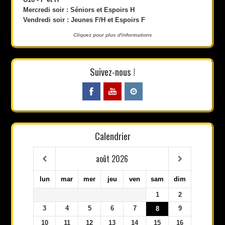
Mercredi soir : Séniors et Espoirs H
Vendredi soir : Jeunes F/H et Espoirs F
Cliquez pour plus d'informations
Suivez-nous !
Calendrier
août
2026
lun
mar
mer
jeu
ven
sam
dim
1
2
3
4
5
6
7
9
8
10
11
12
13
14
15
16