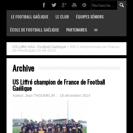
LE FOOTBALL GAÉLIQUE
LE CLUB
ÉQUIPES SÉNIORS
ÉCOLE DE FOOTBALL GAÉLIQUE
PARTENAIRES
✉
US Liffré GAA - Football Gaélique
>
995-Championnats-de-France-
de-Ploufragan-15-06-2013
Archive
US Liffré champion de France de Football
Gaélique
Auteur:
Jean THOUMELIN
18 décembre 2014