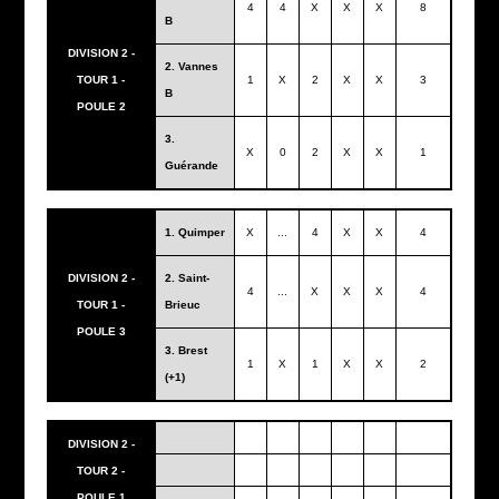
4
4
X
X
X
8
B
DIVISION 2 -
2. Vannes
TOUR 1 -
1
X
2
X
X
3
B
POULE 2
3.
X
0
2
X
X
1
Guérande
1. Quimper
X
...
4
X
X
4
DIVISION 2 -
2. Saint-
4
...
X
X
X
4
TOUR 1 -
Brieuc
POULE 3
3. Brest
1
X
1
X
X
2
(+1)
DIVISION 2 -
TOUR 2 -
POULE 1