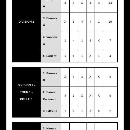
4
4
X
1
4
13
A
3. Rennes
DIVISION 1
X
1
4
4
1
10
A
4. Vannes
1
4
1
1
X
7
A
5. Lorient
1
1
1
X
1
4
1. Rennes
X
4
4
X
X
8
B
DIVISION 2 -
TOUR 1 -
2. Saint-
4
1
X
X
X
5
POULE 1
Coulomb
3. Liffré B
1
X
1
X
X
2
1. Nantes