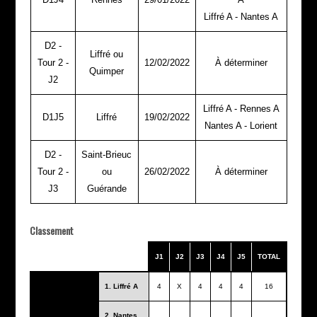
Liffré A - Nantes A
D2 -
Liffré ou
Tour 2 -
12/02/2022
À déterminer
Quimper
J2
Liffré A - Rennes A
D1J5
Liffré
19/02/2022
Nantes A - Lorient
D2 -
Saint-Brieuc
Tour 2 -
ou
26/02/2022
À déterminer
J3
Guérande
Classement
J1
J2
J3
J4
J5
TOTAL
1. Liffré A
4
X
4
4
4
16
2. Nantes