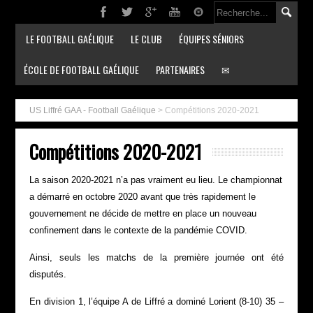
LE FOOTBALL GAÉLIQUE
LE CLUB
ÉQUIPES SÉNIORS
ÉCOLE DE FOOTBALL GAÉLIQUE
PARTENAIRES
✉
US Liffré GAA - Football Gaélique
>
Compétitions 2020-2021
Compétitions 2020-2021
La saison 2020-2021 n’a pas vraiment eu lieu. Le championnat
a démarré en octobre 2020 avant que très rapidement le
gouvernement ne décide de mettre en place un nouveau
confinement dans le contexte de la pandémie COVID.
Ainsi, seuls les matchs de la première journée ont été
disputés.
En division 1, l’équipe A de Liffré a dominé Lorient (8-10) 35 –