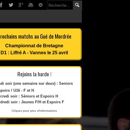
rochains matchs au Gué de Mordrée
Championnat de Bretagne
D1 : Liffré A - Vannes le 25 avril
Rejoins la harde !
di soir (une semaine sur deux) : Seniors
spoirs / U16 - F et H
credi soir : Séniors et Espoirs H
dredi soir : Jeunes F/H et Espoirs F
Cliquez pour plus d'informations