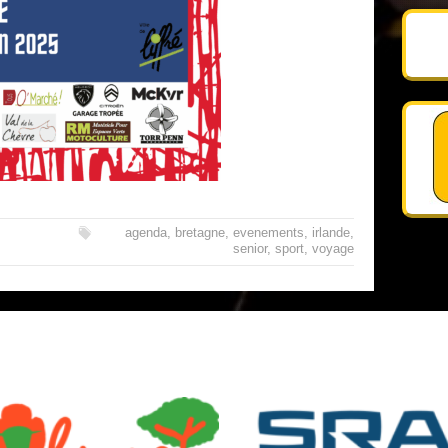
agenda
,
bretagne
,
evenements
,
irlande
,
senior
,
sport
,
voyage