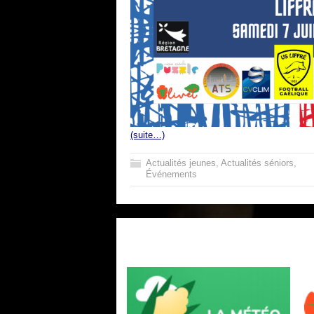
(suite…)
Actualités jeunes
,
Actualités séniors
,
Événements