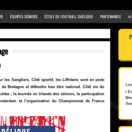
UB
ÉQUIPES SÉNIORS
ÉCOLE DE FOOTBALL GAÉLIQUE
PARTENAIRES
✉
P
age
s
 les Sangliers. Côté sportif, les Liffréens sont en piste
Lun
e Bretagne et défendre leur titre national. Côté vie du
/ E
céder : la tournée en Irlande des séniors, la participation
Mer
sterdam et l’organisation du Championnat de France
Ven