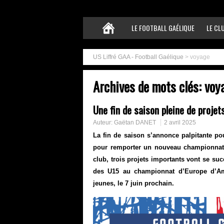
LE FOOTBALL GAÉLIQUE
LE CL
US Liffré GAA - Football Gaélique
>
voyage
Archives de mots clés:
voy
Une fin de saison pleine de projet
Auteur:
Gaëtan DANET
2 avril 2025
La fin de saison s’annonce palpitante pour
pour remporter un nouveau championnat d
club, trois projets importants vont se suc
des U15 au championnat d’Europe d’Am
jeunes, le 7 juin prochain.