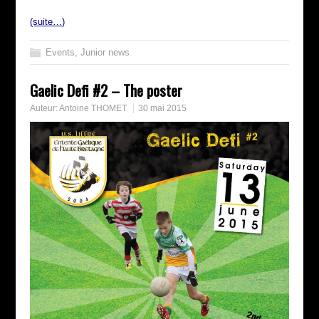
(suite…)
Events
,
Junior news
Gaelic Defi #2 – The poster
Auteur:
Antoine THOMET
30 mai 2015