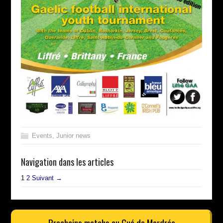
Events
,
Junior news
Navigation dans les articles
1
2
Suivant →
Prochains matchs au Gué de Mordrée