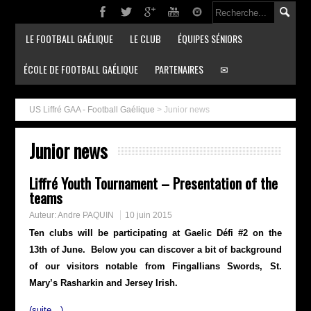
LE FOOTBALL GAÉLIQUE
LE CLUB
ÉQUIPES SÉNIORS
ÉCOLE DE FOOTBALL GAÉLIQUE
PARTENAIRES
✉
US Liffré GAA - Football Gaélique
>
Junior news
Junior news
Liffré Youth Tournament – Presentation of the
teams
Auteur:
Andre PAQUIN
10 juin 2015
Ten clubs will be participating at Gaelic Défi #2 on the
13th of June. Below you can discover a bit of background
of our visitors notable from Fingallians Swords, St.
Mary’s Rasharkin and Jersey Irish.
(suite…)