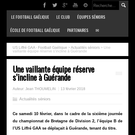
LE FOOTBALL GAÉLIQUE
LE CLUB
ÉQUIPES SÉNIORS
ÉCOLE DE FOOTBALL GAÉLIQUE
PARTENAIRES
✉
US Liffré GAA - Football Gaélique
>
Actualités séniors
>
Une
vaillante équipe réserve s’incline à Guérande
Une vaillante équipe réserve
s’incline à Guérande
Auteur:
Jean THOUMELIN
13 février 2018
Actualités séniors
Ce samedi 10 février, dans le cadre de la sixième journée
du championnat de Bretagne de Division 2, l’équipe B de
l’US Liffré GAA se déplaçait à Guérande, tenant du titre.