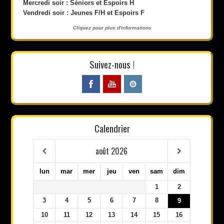
Mercredi soir : Séniors et Espoirs H
Vendredi soir : Jeunes F/H et Espoirs F
Cliquez pour plus d'informations
Suivez-nous !
Calendrier
août
2026
lun
mar
mer
jeu
ven
sam
dim
1
2
3
4
5
6
7
8
9
10
11
12
13
14
15
16