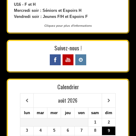
U16 - F et H
Mercredi soir : Séniors et Espoirs H
Vendredi soir : Jeunes F/H et Espoirs F
Cliquez pour plus d'informations
Suivez-nous !
Calendrier
août
2026
lun
mar
mer
jeu
ven
sam
dim
1
2
3
4
5
6
7
8
9