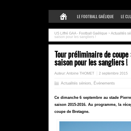
LE FOOTBALL GAÉLIQUE
LE CL
US Liffré GAA - Football Gaélique
>
Actualités s
saison pour les sangliers !
Tour préliminaire de coupe 
saison pour les sangliers !
Auteur:
Antoine THOMET
2 septembre 2015
Actualités séniors
,
Événements
Ce dimanche 6 septembre au stade Pierre
saison 2015-2016. Au programme, la récep
coupe de Bretagne.