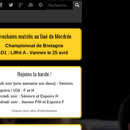
rochains matchs au Gué de Mordrée
Championnat de Bretagne
D1 : Liffré A - Vannes le 25 avril
Rejoins la harde !
di soir (une semaine sur deux) : Seniors
spoirs / U16 - F et H
credi soir : Séniors et Espoirs H
dredi soir : Jeunes F/H et Espoirs F
Cliquez pour plus d'informations