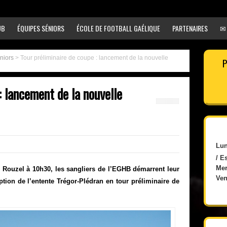
UB
ÉQUIPES SÉNIORS
ÉCOLE DE FOOTBALL GAÉLIQUE
PARTENAIRES
✉
éniors
>
Tour préliminaire de coupe : lancement de la nouvelle
P
: lancement de la nouvelle
Lun
/ E
Mer
 Rouzel à 10h30, les sangliers de l’EGHB démarrent leur
Ven
tion de l’entente Trégor-Plédran en tour préliminaire de