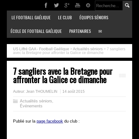
LE FOOTBALL GAÉLIQUE
LE CLUB
ÉQUIPES SÉNIORS
ÉCOLE DE FOOTBALL GAÉLIQUE
PARTENAIRES
✉
US Liffré GAA - Football Gaélique
>
Actualités séniors
>
7 sangliers
avec la Bretagne pour affronter la Galice ce dimanche
7 sangliers avec la Bretagne pour
affronter la Galice ce dimanche
Auteur:
Jean THOUMELIN
14 août 2015
Actualités séniors
,
Événements
Publié sur la
page facebook
du club :