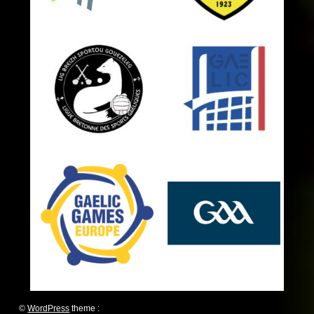
©
WordPress
theme :