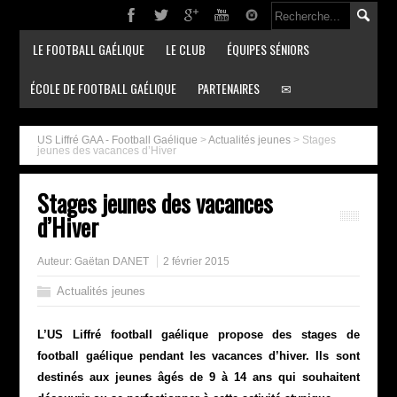
LE FOOTBALL GAÉLIQUE
LE CLUB
ÉQUIPES SÉNIORS
ÉCOLE DE FOOTBALL GAÉLIQUE
PARTENAIRES
✉
US Liffré GAA - Football Gaélique
>
Actualités jeunes
>
Stages
jeunes des vacances d’Hiver
Stages jeunes des vacances
d’Hiver
Auteur:
Gaëtan DANET
2 février 2015
Actualités jeunes
L’US Liffré football gaélique propose des stages de
football gaélique pendant les vacances d’hiver. Ils sont
destinés aux jeunes âgés de 9 à 14 ans qui souhaitent