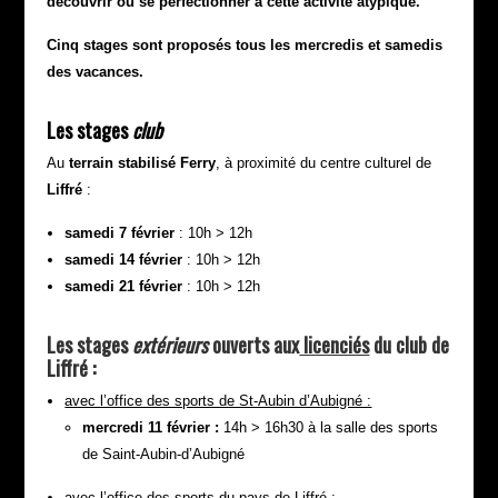
découvrir ou se perfectionner à cette activité atypique.
Cinq stages sont proposés
tous les mercredis et samedis
des vacances.
Les stages
club
Au
terrain stabilisé Ferry
, à proximité du centre culturel de
Liffré
:
samedi 7 février
:
10h > 12h
samedi 14 février
: 10h > 12h
samedi 21 février
: 10h > 12h
Les stages
extérieurs
ouverts aux
licenciés
du club de
Liffré :
avec l’office des sports de St-Aubin d’Aubigné :
mercredi 11 février :
14h > 16h30 à la salle des sports
de Saint-Aubin-d’Aubigné
avec l’office des sports du pays de Liffré :