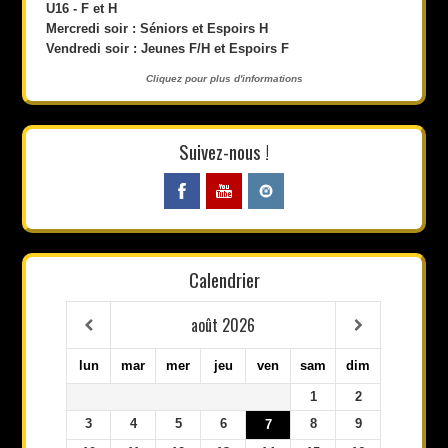
U16 - F et H
Mercredi soir : Séniors et Espoirs H
Vendredi soir : Jeunes F/H et Espoirs F
Cliquez pour plus d'informations
Suivez-nous !
Calendrier
août
2026
lun
mar
mer
jeu
ven
sam
dim
1
2
3
4
5
6
8
9
7