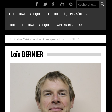
LE FOOTBALL GAÉLIQUE
LE CLUB
ÉQUIPES SÉNIORS
ÉCOLE DE FOOTBALL GAÉLIQUE
PARTENAIRES
✉
US Liffré GAA - Football Gaélique
>
Loïc BERNIER
Loïc BERNIER