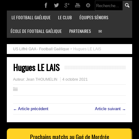
LE FOOTBALL GAÉLIQUE
LE CLUB
ÉQUIPES SÉNIORS
ÉCOLE DE FOOTBALL GAÉLIQUE
PARTENAIRES
✉
US Liffré GAA - Football Gaélique
>
Hugues LE LAIS
Hugues LE LAIS
Auteur:
Jean THOUMELIN
4 octobre 2021
← Article précédent
Article suivant →
Prochains matchs au Gué de Mordrée