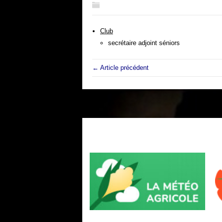
Club
secrétaire adjoint séniors
← Article précédent