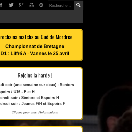
rochains matchs au Gué de Mordrée
Championnat de Bretagne
D1 : Liffré A - Vannes le 25 avril
Rejoins la harde !
di soir (une semaine sur deux) : Seniors
spoirs / U16 - F et H
credi soir : Séniors et Espoirs H
dredi soir : Jeunes F/H et Espoirs F
Cliquez pour plus d'informations