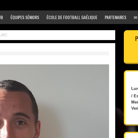
UB
ÉQUIPES SÉNIORS
ÉCOLE DE FOOTBALL GAÉLIQUE
PARTENAIRES
✉
TURC
P
Lun
/ E
Mer
Ven