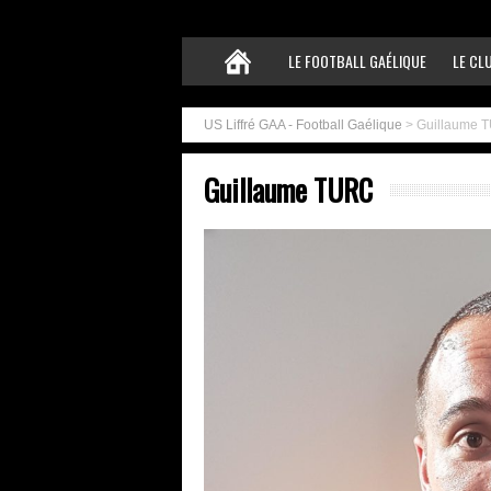
LE FOOTBALL GAÉLIQUE
LE CL
US Liffré GAA - Football Gaélique
>
Guillaume 
Guillaume TURC