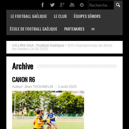
LE FOOTBALL GAÉLIQUE
LE CLUB
ÉQUIPES SÉNIORS
ÉCOLE DE FOOTBALL GAÉLIQUE
PARTENAIRES
✉
US Liffré GAA - Football Gaélique
>
925-championnats-de-Brest-
de-Nantes-14-06-2025
Archive
CANON R6
Auteur:
Jean THOUMELIN
3 août 2025