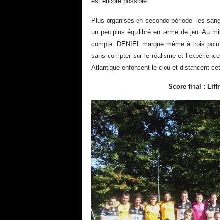
est encore possible.
Plus organisés en seconde période, les sangli
un peu plus équilibré en terme de jeu. Au m
compte. DENIEL marque même à trois points 
sans compter sur le réalisme et l’expérience
Atlantique enfoncent le clou et distancent cett
Score final :
Liff