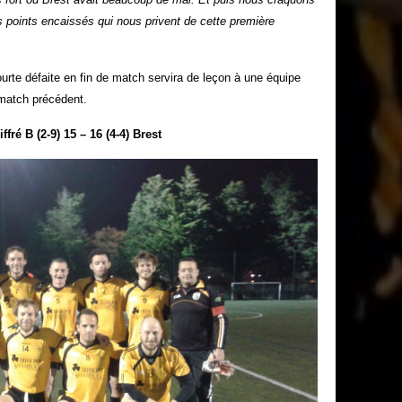
s points encaissés qui nous privent de cette première
urte défaite en fin de match servira de leçon à une équipe
u match précédent.
iffré B (2-9) 15 – 16 (4-4) Brest