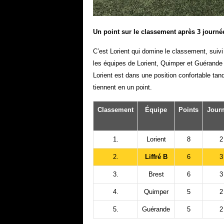
Un point sur le classement après 3 journé
C’est Lorient qui domine le classement, suiv
les équipes de Lorient, Quimper et Guérande 
Lorient est dans une position confortable tan
tiennent en un point.
Classement
Équipe
Points
Jour
1.
Lorient
8
2
2.
Liffré B
6
3
3.
Brest
6
3
4.
Quimper
5
2
5.
Guérande
5
2