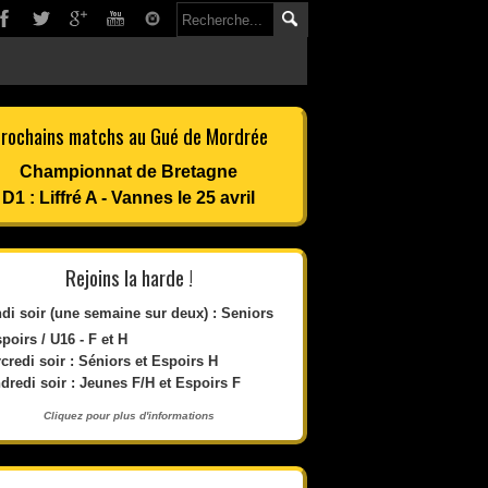
rochains matchs au Gué de Mordrée
Championnat de Bretagne
D1 : Liffré A - Vannes le 25 avril
Rejoins la harde !
di soir (une semaine sur deux) : Seniors
spoirs / U16 - F et H
credi soir : Séniors et Espoirs H
dredi soir : Jeunes F/H et Espoirs F
Cliquez pour plus d'informations