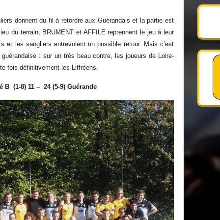
ers donnent du fil à retordre aux Guérandais et la partie est
ilieu du terrain, BRUMENT et AFFILE reprennent le jeu à leur
et les sangliers entrevoient un possible retour. Mais c’est
 guérandaise : sur un très beau contre, les joueurs de Loire-
e fois définitivement les Liffréens.
ré
B (1-8) 11 – 24 (5-9)
Guérande