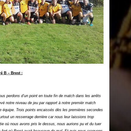
é B – Brest :
ous perdons d’un point en toute fin de match dans les arrêts
 notre niveau de jeu par rapport à notre premièr match
e équipe. Trois
points encaissés dès les premières secondes
rtout un resserrage derrière car nous leur laissions trop
e où nous avons pris le dessus, nous aurions pu et du tuer
 fort où Brest avait beaucoup de mal. Et puis nous craquons