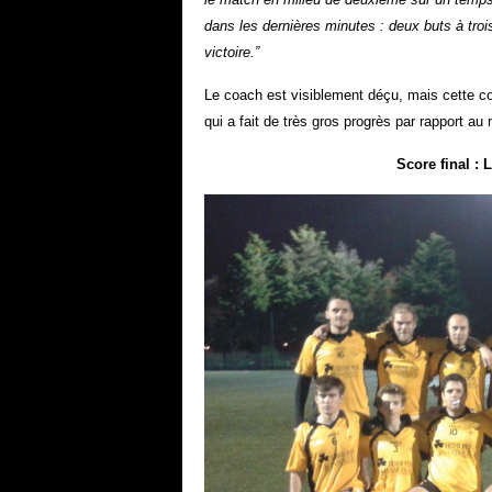
dans les dernières minutes : deux buts à troi
victoire.”
Le coach est visiblement déçu, mais cette co
qui a fait de très gros progrès par rapport a
Score final : L