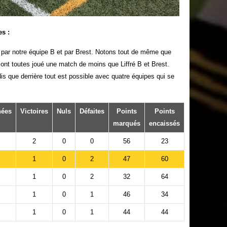
es :
i par notre équipe B et par Brest. Notons tout de même que
ont toutes joué une match de moins que Liffré B et Brest.
dis que derrière tout est possible avec quatre équipes qui se
nées
Victoires
Nuls
Défaites
Points
Points
marqués
encaissés
2
0
0
56
23
1
0
2
47
60
1
0
2
32
64
1
0
1
46
34
1
0
1
44
44