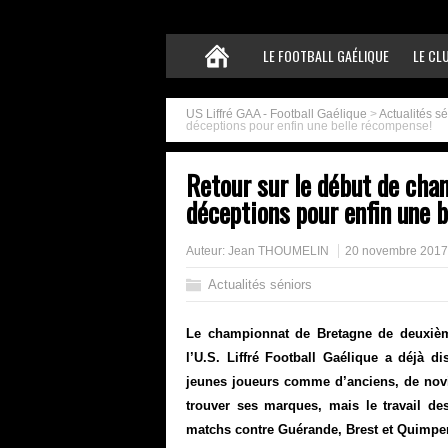
LE FOOTBALL GAÉLIQUE
LE CL
US Liffré GAA - Football Gaélique
>
Actualités s
déceptions pour enfin une belle récompense!
Retour sur le début de cham
déceptions pour enfin une 
Auteur:
Jean THOUMELIN
20 novembre 2017
Actualités séniors
Le championnat de Bretagne de deuxièm
l’U.S. Liffré Football Gaélique a déjà d
jeunes joueurs comme d’anciens, de nov
trouver ses marques, mais le travail de
matchs contre Guérande, Brest et Quimper