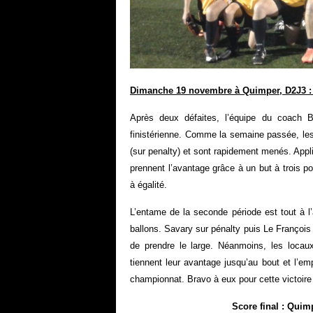
Dimanche 19 novembre à Quimper, D2J3 : Q
Après deux défaites, l’équipe du coach B
finistérienne. Comme la semaine passée, les
(sur penalty) et sont rapidement menés. Appli
prennent l’avantage grâce à un but à trois p
à égalité.
L’entame de la seconde période est tout à l’
ballons. Savary sur pénalty puis Le François 
de prendre le large. Néanmoins, les locau
tiennent leur avantage jusqu’au bout et l’emp
championnat. Bravo à eux pour cette victoire
Score final : Quimpe