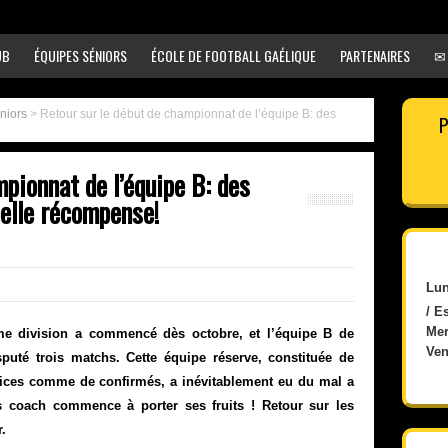
UB
ÉQUIPES SÉNIORS
ÉCOLE DE FOOTBALL GAÉLIQUE
PARTENAIRES
✉
éniors
>
Retour sur le début de championnat de l’équipe B: des
P
pionnat de l’équipe B: des
belle récompense!
Lun
/ E
Mer
e division a commencé dès octobre, et l’équipe B de
Ven
isputé trois matchs. Cette équipe réserve, constituée de
ices comme de confirmés, a inévitablement eu du mal a
s coach commence à porter ses fruits ! Retour sur les
.