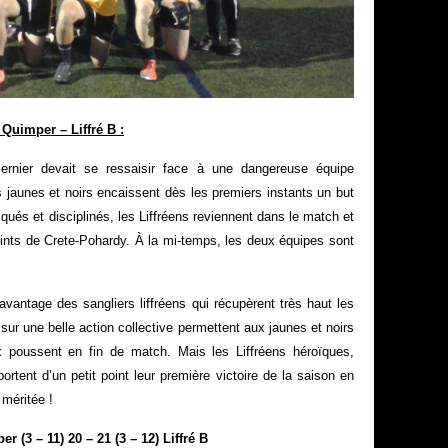
uimper – Liffré B :
ernier devait se ressaisir face à une dangereuse équipe
 jaunes et noirs encaissent dès les premiers instants un but
qués et disciplinés, les Liffréens reviennent dans le match et
oints de Crete-Pohardy. À la mi-temps, les deux équipes sont
avantage des sangliers liffréens qui récupèrent très haut les
sur une belle action collective permettent aux jaunes et noirs
x poussent en fin de match. Mais les Liffréens héroïques,
ortent d’un petit point leur première victoire de la saison en
 méritée !
r (3 – 11) 20 – 21 (3 – 12) Liffré B