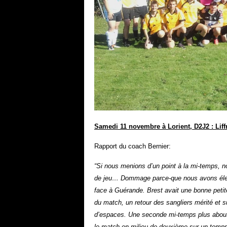
Samedi 11 novembre à Lorient, D2J2 : Liffr
Rapport du coach Bernier:
“Si nous menions d’un point à la mi-temps, n
de jeu… D
ommage parce-que nous avons élevé
face à Guérande.
Brest avait une bonne petit
du match, un retour des sangliers mérité et su
d’espaces. U
ne seconde mi-temps plus abouti
le match en milieu de deuxième sur un temps