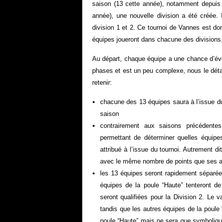
saison (13 cette année), notamment depuis 
année), une nouvelle division a été créée.
division 1 et 2. Ce tournoi de Vannes est don
équipes joueront dans chacune des divisions
Au départ, chaque équipe a une chance d’évo
phases et est un peu complexe, nous le détaill
retenir:
chacune des 13 équipes saura à l’issue du 
saison
contrairement aux saisons précédentes,
permettant de déterminer quelles équipes
attribué à l’issue du tournoi. Autrement 
avec le même nombre de points que ses ad
les 13 équipes seront rapidement séparées
équipes de la poule “Haute” tenteront de 
seront qualifiées pour la Division 2. Le v
tandis que les autres équipes de la poule 
poule “Haute” mais ne sera que symbolique