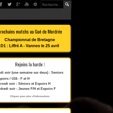
rochains matchs au Gué de Mordrée
Championnat de Bretagne
D1 : Liffré A - Vannes le 25 avril
Rejoins la harde !
di soir (une semaine sur deux) : Seniors
spoirs / U16 - F et H
credi soir : Séniors et Espoirs H
dredi soir : Jeunes F/H et Espoirs F
Cliquez pour plus d'informations