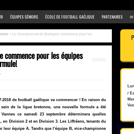
UB
ÉQUIPES SÉNIORS
ÉCOLE DE FOOTBALL GAÉLIQUE
PARTENAIRES
✉
éniors
>
Le championnat de Bretagne commence pour les
P
e commence pour les équipes
ormule!
7
Lun
/ E
Mer
7-2018 de football gaélique va commencer ! En raison du
Ven
sein de la ligue bretonne, une nouvelle formule a été
à Vannes ce samedi 23 septembre déterminera quelles
, en Division 2 et en Division 3. Les Liffréens, tenants du
our leur équipe A. Tandis que l’équipe B, vice-championne