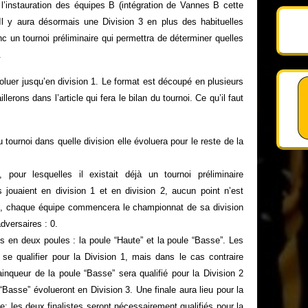
l’instauration des équipes B (intégration de Vannes B cette
 Il y aura désormais une Division 3 en plus des habituelles
c un tournoi préliminaire qui permettra de déterminer quelles
.
luer jusqu’en division 1. Le format est découpé en plusieurs
erons dans l’article qui fera le bilan du tournoi. Ce qu’il faut
tournoi dans quelle division elle évoluera pour le reste de la
 pour lesquelles il existait déjà un tournoi préliminaire
 jouaient en division 1 et en division 2, aucun point n’est
dit, chaque équipe commencera le championnat de sa division
versaires : 0.
 en deux poules : la poule “Haute” et la poule “Basse”. Les
se qualifier pour la Division 1, mais dans le cas contraire
ainqueur de la poule “Basse” sera qualifié pour la Division 2
“Basse” évolueront en Division 3. Une finale aura lieu pour la
: les deux finalistes seront nécessairement qualifiés pour la