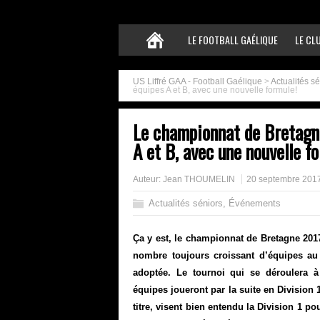
LE FOOTBALL GAÉLIQUE
LE CL
US Liffré GAA - Football Gaélique
>
Actualités s
équipes A et B, avec une nouvelle formule!
Le championnat de Bretagn
A et B, avec une nouvelle f
Auteur:
Jean THOUMELIN
20 septembre 201
Actualités séniors
,
Événements
Ça y est, le championnat de Bretagne 201
nombre toujours croissant d’équipes au 
adoptée. Le tournoi qui se déroulera 
équipes joueront par la suite en Division 1
titre, visent bien entendu la Division 1 p