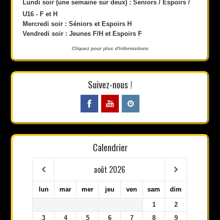
Lundi soir (une semaine sur deux) : Seniors / Espoirs /
U16 - F et H
Mercredi soir : Séniors et Espoirs H
Vendredi soir : Jeunes F/H et Espoirs F
Cliquez pour plus d'informations
Suivez-nous !
Calendrier
août
2026
lun
mar
mer
jeu
ven
sam
dim
1
2
3
4
5
6
7
8
9