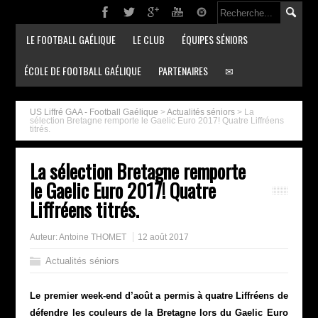
LE FOOTBALL GAÉLIQUE
LE CLUB
ÉQUIPES SÉNIORS
ÉCOLE DE FOOTBALL GAÉLIQUE
PARTENAIRES
✉
US Liffré GAA - Football Gaélique
>
Actualités séniors
>
La
sélection Bretagne remporte le Gaelic Euro 2017! Quatre Liffréens
titrés.
La sélection Bretagne remporte
le Gaelic Euro 2017! Quatre
Liffréens titrés.
Auteur:
Antoine THOMET
12 août 2017
Actualités séniors
Le premier week-end d’août a permis à quatre Liffréens de
défendre les couleurs de la Bretagne lors du Gaelic Euro