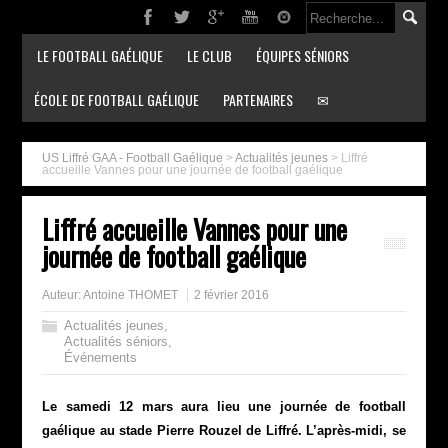
LE FOOTBALL GAÉLIQUE
LE CLUB
ÉQUIPES SÉNIORS
ÉCOLE DE FOOTBALL GAÉLIQUE
PARTENAIRES
✉
US Liffré GAA - Football Gaélique
>
Actualités jeunes
>
Liffré
accueille Vannes pour une journée de football gaélique
Liffré accueille Vannes pour une
journée de football gaélique
Auteur:
Antoine THOMET
2 février 2016
Actualités jeunes
,
Actualités séniors
,
Événements
Le samedi 12 mars aura lieu une journée de football
gaélique au stade Pierre Rouzel de Liffré. L’après-midi, se