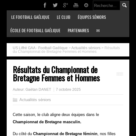
LE FOOTBALL GAÉLIQUE
LE CLUB
ÉQUIPES SÉNIORS
ÉCOLE DE FOOTBALL GAÉLIQUE
PARTENAIRES
✉
US Liffré GAA - Football Gaélique
>
Actualités séniors
>
Résultats
du Championnat de Bretagne Femmes et Hommes
Résultats du Championnat de
Bretagne Femmes et Hommes
Auteur:
Gaëtan DANET
7 octobre 2025
Actualités séniors
Cette saison, le club aligne deux équipes dans le
Championnat de Bretagne
masculin.
Du côté du
Championnat de Bretagne féminin
, nos filles