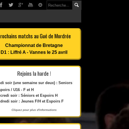
rochains matchs au Gué de Mordrée
Championnat de Bretagne
D1 : Liffré A - Vannes le 25 avril
Rejoins la harde !
di soir (une semaine sur deux) : Seniors
spoirs / U16 - F et H
credi soir : Séniors et Espoirs H
dredi soir : Jeunes F/H et Espoirs F
Cliquez pour plus d'informations