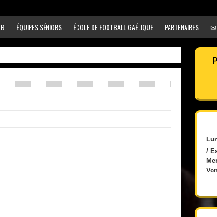
UB
ÉQUIPES SÉNIORS
ÉCOLE DE FOOTBALL GAÉLIQUE
PARTENAIRES
✉
P
Lun
/ E
Mer
Ven