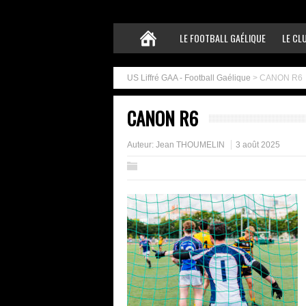
LE FOOTBALL GAÉLIQUE
LE CL
US Liffré GAA - Football Gaélique
>
CANON R6
CANON R6
Auteur:
Jean THOUMELIN
3 août 2025