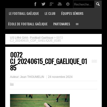
LE FOOTBALL GAÉLIQUE
LE CLUB
ÉQUIPES SÉNIORS
ÉCOLE DE FOOTBALL GAÉLIQUE
PARTENAIRES
✉
US Liffré GAA - Football Gaélique
>
0072
CJ_20240615_CDF_GAELIQUE_0185
0072
CJ_20240615_CDF_GAELIQUE_01
85
Auteur:
Jean THOUMELIN
24 novembre 2024